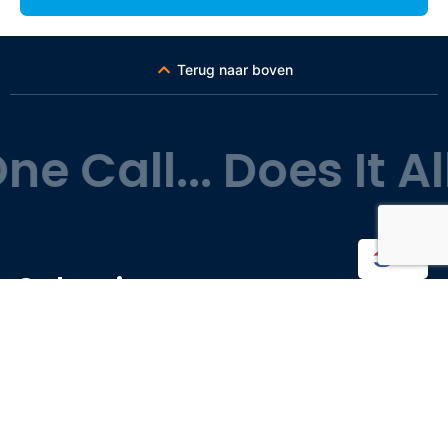
Terug naar boven
 Call... Does It All!
NL
Oplossingen
Totaaloplossing
Interieurbouw
2D en 3D ontwerp
Belettering / Signing
Akoestische oplossing