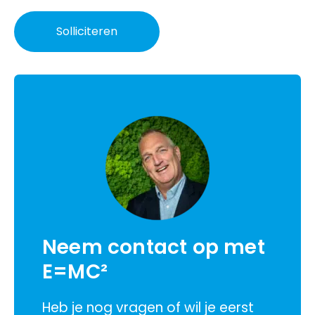
Solliciteren
Neem contact op met
E=MC²
Heb je nog vragen of wil je eerst