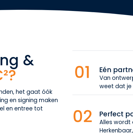
ing &
Eén partn
²?
Van ontwerp 
weet dat je s
anden, het gaat óók
ring en signing maken
el en entree tot
Perfect p
Alles wordt 
Herkenbaar,