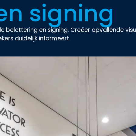
 en signing
e belettering en signing. Creëer opvallende vis
ers duidelijk informeert.