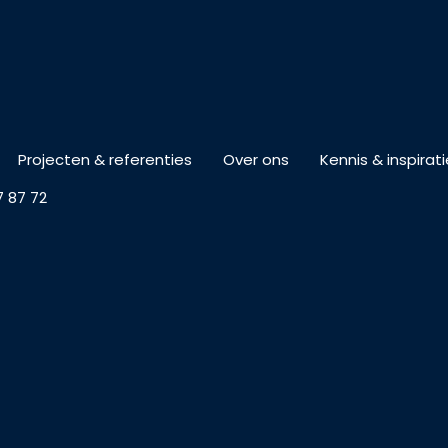
Projecten & referenties
Over ons
Kennis & inspirati
7 87 72