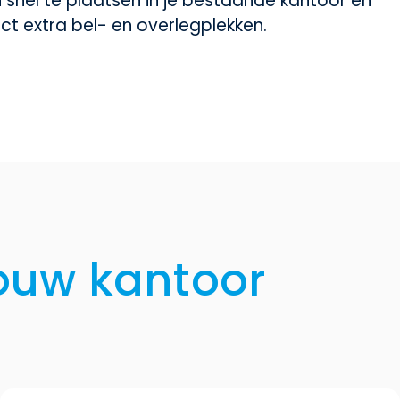
jn snel te plaatsen in je bestaande kantoor en
ct extra bel- en overlegplekken.
ouw kantoor