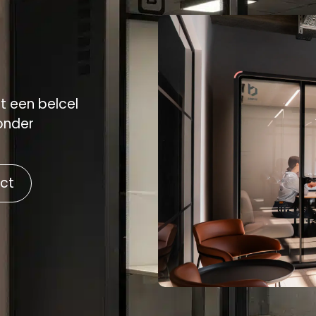
 een belcel
zonder
ect