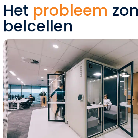
Het
probleem
zo
belcellen