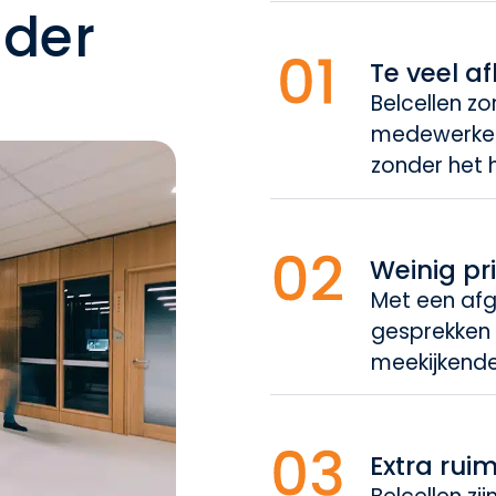
nder
Te veel a
Belcellen z
medewerkers
zonder het h
Weinig pr
Met een afge
gesprekken i
meekijkende
Extra rui