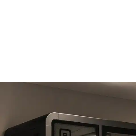
Projecten & referenties
Over ons
Kennis & inspirati
7 87 72