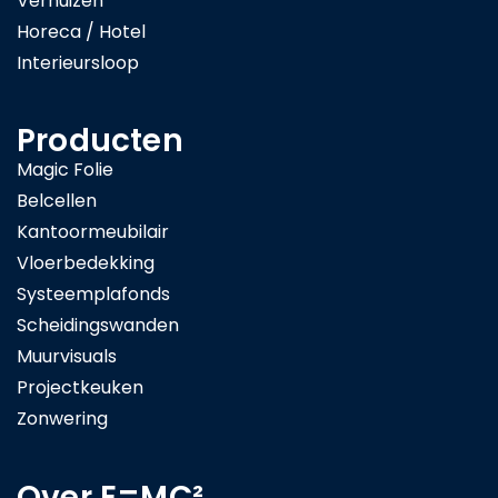
Verhuizen
Horeca / Hotel
Interieursloop
Producten
Magic Folie
Belcellen
Kantoormeubilair
Vloerbedekking
Systeemplafonds
Scheidingswanden
Muurvisuals
Projectkeuken
Zonwering
Over E=MC²