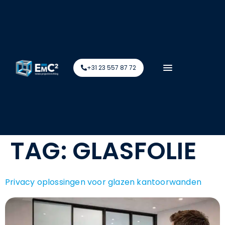
+31 23 557 87 72
TAG:
GLASFOLIE
Privacy oplossingen voor glazen kantoorwanden