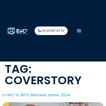
+31 23 557 87 72
TAG:
COVERSTORY
E=MC² in INTO Business zomer 2024