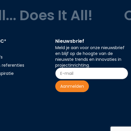
 Does It All!
One
MC²
Nieuwsbrief
Meld je aan voor onze nieuwsbrief
en blijf op de hoogte van de
’s
nieuwste trends en innovaties in
 referenties
projectinrichting.
spiratie
Aanmelden