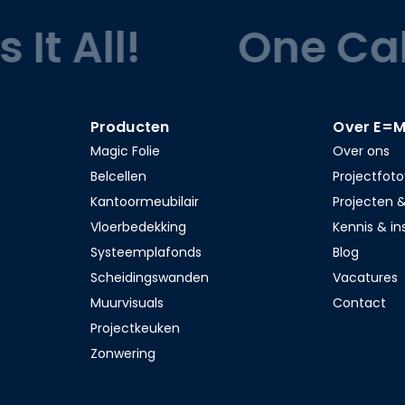
t All!
One Call...
Producten
Over E=
Magic Folie
Over ons
Belcellen
Projectfoto
Kantoormeubilair
Projecten &
Vloerbedekking
Kennis & in
Systeemplafonds
Blog
Scheidingswanden
Vacatures
Muurvisuals
Contact
Projectkeuken
Zonwering