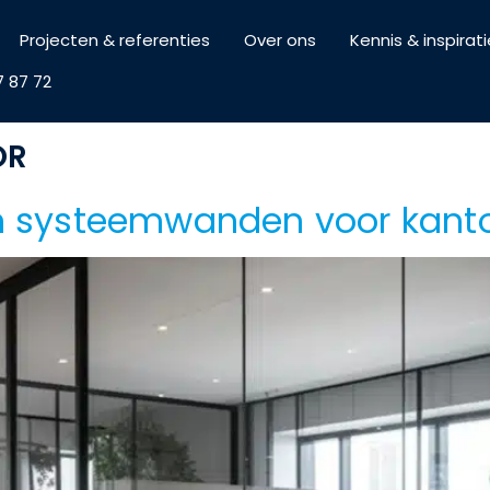
Projecten & referenties
Over ons
Kennis & inspirati
7 87 72
OR
 systeemwanden voor kant