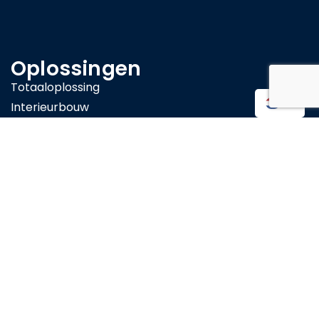
Oplossingen
Totaaloplossing
NL
Interieurbouw
2D en 3D ontwerp
Belettering / Signing
Akoestische oplossing
Installatiewerk
Verhuizen
Horeca / Hotel
Interieursloop
Producten
Magic Folie