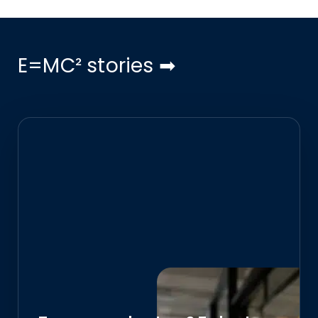
E=MC² stories ➡︎