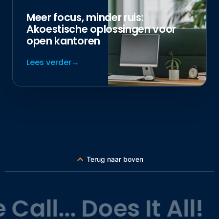
Meer focus, minder ruis:
Akoestische oplossingen voor
open kantoren
Lees verder
Terug naar boven
... Does It All!
One 